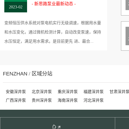
- 新思路泵业最新动态 -
2023-02
变频恒压供水系统对泵电机实行无级调速，根据用水量
和水压变化，通过微机检测计算，自动改变泵速，保持
水压恒定，满足用水需求。是目前更先 进、最合...
FENZHAN
/ 区域分站
安徽深井泵
北京深井泵
重庆深井泵
福建深井泵
甘肃深井
广西深井泵
贵州深井泵
海南深井泵
河北深井泵