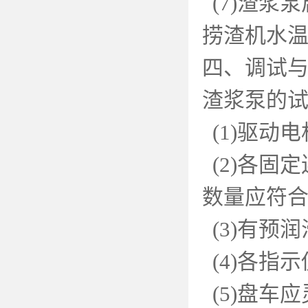
(7)
渣浆泵
捞渣机水
四、调试
渣浆泵的
(1)
驱动电
(2)
各固定
数量应符
(3)
有预润
(4)
各指示
(5)
盘车应