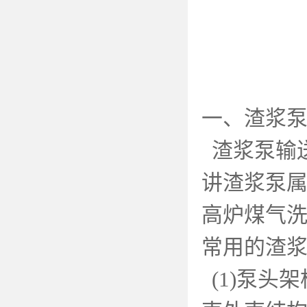
一、渣浆
渣浆泵输
讲渣浆泵
高炉煤气
常用的渣
(1)
泵头架