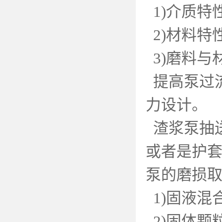
1)
介质特
2)
材料特
3)
磨料与
提高泵过
力设计。
渣浆泵抽
或者是护
泵的磨损
1)
固液混
2)
固体颗