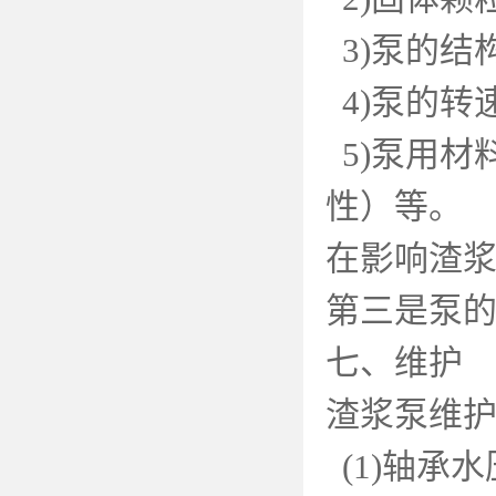
3)
泵的结
4)
泵的转
5)
泵用材
性）等。
在影响渣浆
第三是泵
七、维护
渣浆泵维
(1)
轴承水