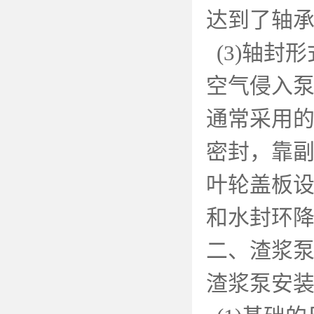
达到了轴
(3)
轴封形
空气侵入
通常采用
密封，靠
叶轮盖板
和水封环
二、渣浆
渣浆泵安