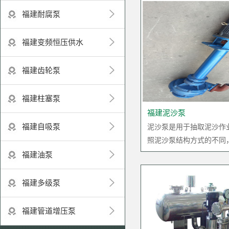
福建耐腐泵
福建变频恒压供水
福建齿轮泵
福建柱塞泵
福建泥沙泵
福建自吸泵
泥沙泵是用于抽取泥沙作
照泥沙泵结构方式的不同，可以
福建油泵
福建多级泵
福建管道增压泵