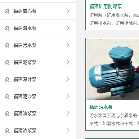
福建矿用防爆泵
福建离心泵
矿用泵（矿用潜水泵，高
矿用排水泵，矿用抢险泵，矿用
福建潜水泵
福建污水泵
福建泥浆泵
福建深井泵
福建泥沙泵
福建污水泵
福建渣浆泵
污水泵属于离心杂质泵的
形式：如潜水式和干式二种，最
福建浓浆泵