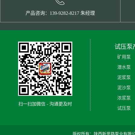
产品咨询：139-9282-8217 朱经理
试压泵
矿用泵
潜水泵
泥浆泵
泥沙泵
浓浆泵
扫一扫加微信 - 沟通更及时
试压泵
版权所有：陕西新思路泵业有