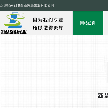
欢迎您来到陕西新思路泵业有限公司
网站首页