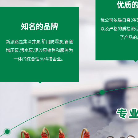
优质
我公司依靠自身的
知名的品牌
以及严格的质检流
了产品的
新思路是集深井泵,矿用防爆泵,管道
增压泵,污水泵,泥沙泵销售和服务为
一体的综合性高科技企业。