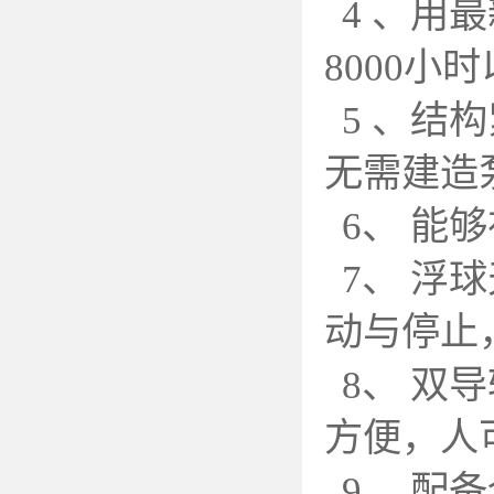
4
、用最
8000小
5
、结构
无需建造
6
、 能
7
、 浮
动与停止
8
、 双
方便，人
9
、配备