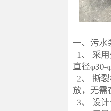
一、污水
1
、 采
直径φ30
2
、 撕
放，无需
3
、 设