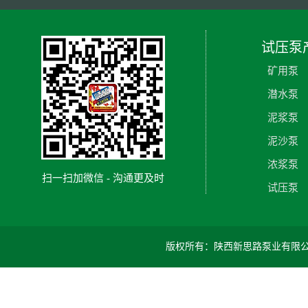
试压泵
矿用泵
潜水泵
泥浆泵
泥沙泵
浓浆泵
扫一扫加微信 - 沟通更及时
试压泵
版权所有：陕西新思路泵业有