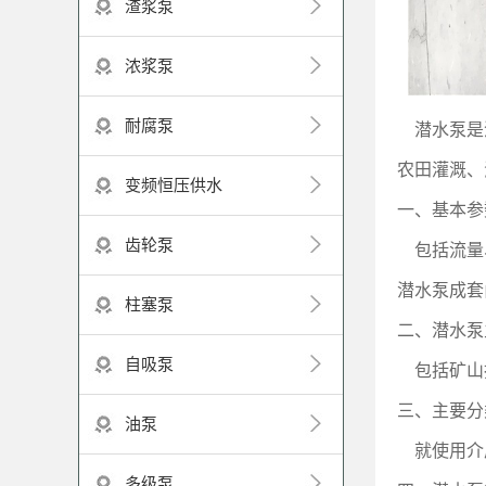
渣浆泵
浓浆泵
耐腐泵
潜水泵是
农田灌溉、
变频恒压供水
一、基本参
齿轮泵
包括流量
潜水泵成套
柱塞泵
二、潜水泵
自吸泵
包括矿山
三、主要分
油泵
就使用介
多级泵