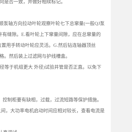
向是否一致，并做好相续标记。
顺泵轴方向拉动叶轮观察叶轮七下总窜量(一般QJ泵
允许有缝隙。E.看叶轮上下窜量间隙，应在总窜量的
中间位置用手转动叶轮应灵活。G.然后钻连轴器顶丝
合格。然后装上过滤网与护线槽盒。
径等于机组更大 外径)试验井管是否正直。以免下
功率。控制柜要有缺相，过载，过流短路等保护措施。
秒之间，大功率电机启动时间应相对较长，查看电流是