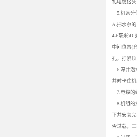
扎电缆接头
5.
机泵分
A.
把水泵的
4-6毫米
中间位置(
孔，拧紧顶
6.
深井潜
井时卡住机
7.
电缆的
8.
机组的
下井安装完
否过载，三