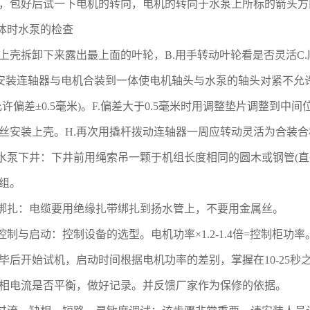
，包好后试一下电机的转向，电机的转向于水泵上所标的箭头方
体时水泵的检查
上壳拆卸下来露出最上面的叶轮，B.用手转动叶轮看是否灵活C.
)D.安装连轴器与电机合装到一体使电机轴头与水泵的轴头对紧不
允许偏差±0.5毫米)。F.偏差大于0.5毫米时用调整垫片调整到
丝安装上壳。H.再次用撬杆拨动连轴器一周应转动灵活为合装
水泵下井：下井前用绳索吊一颗于机组长度相同的圆木或钢管(直
组。
绑扎：电缆要用绝缘扎带绑扎到扬水管上，不要用金属丝。
控制与启动：控制设备的选型。电机功率×1.2-1.4倍=控制柜
毕后开始试机，启动时间根据电机功率的差别，掌握在10-25
相电流是否平衡，做好记录。并反馈厂家作为保修的依据。