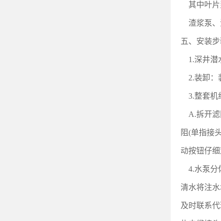
其中叶片
渣浆泵、
五、安装步
1.
深井潜
2.
装卸：
3.
整套机
A.
拆开滤
阻(单指接
动按钮仔细
4.
水泵分
清水将注水
及时联系代