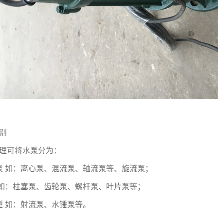
别
理可将水泵分为：
泵 如：离心泵、混流泵、轴流泵等、旋流泵；
 如：柱塞泵、齿轮泵、螺杆泵、叶片泵等；
型 如：射流泵、水锤泵等。