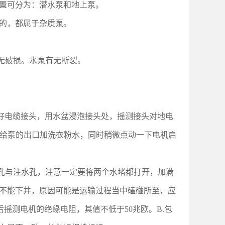
置可分为：潜水泵和地上泵。
的，都属于杂质泵。
无破损。水泵有无断裂。
好电缆接头，用水盆浸泡接头处，摇测接头对地电
容器给泵的出口加洗衣粉水，同时稍微点动一下电机启
气孔与注水孔，注意一定要将两个水堵都打开，加满
不能下井，原因可能是运输过程当中磕碰所至，应
后摇测电机的绝缘电阻，其值不低于50兆欧。B.包