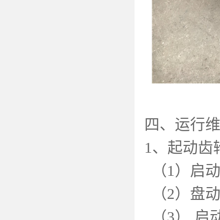
四、运行
1
、起动齿
（
1
）启
（
2
）盘
（
3
） 启