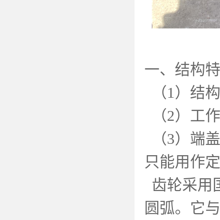
一、结构
（
1
）结
（
2
）工
（
3
）端
只能用作
齿轮采用
圆弧。它