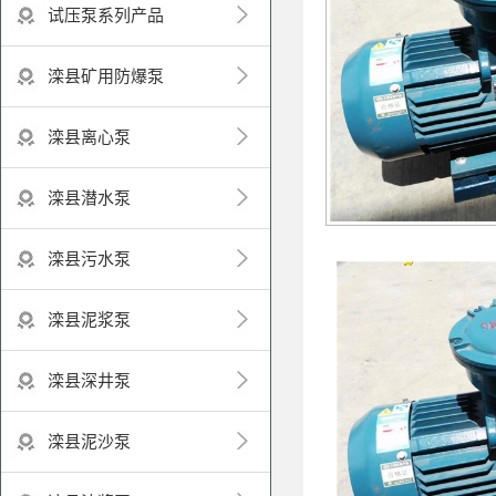
试压泵系列产品
滦县矿用防爆泵
滦县离心泵
滦县潜水泵
滦县污水泵
滦县泥浆泵
滦县深井泵
滦县泥沙泵