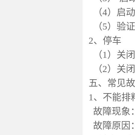
（
4
）启
（
5
）验
2
、停车
（
1
）关
（
2
）关
五、常见
1
、不能排
故障现象
故障原因