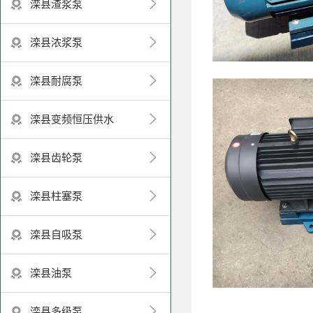
滦县渣浆泵
滦县浓浆泵
滦县耐腐泵
滦县变频恒压供水
滦县齿轮泵
滦县柱塞泵
滦县自吸泵
滦县油泵
滦县多级泵