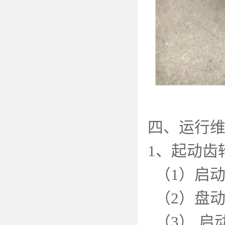
四、运行
1
、起动齿
（
1
）启
（
2
）盘
（
3
） 启