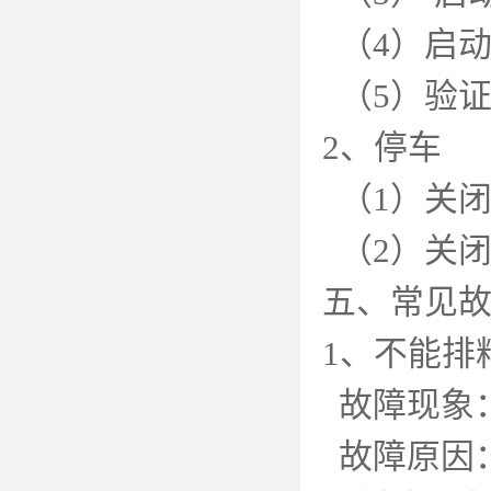
（
4
）启
（
5
）验
2
、停车
（
1
）关
（
2
）关
五、常见
1
、不能排
故障现象
故障原因