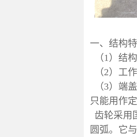
一、结构
（
1
）结
（
2
）工
（
3
）端
只能用作
齿轮采用
圆弧。它