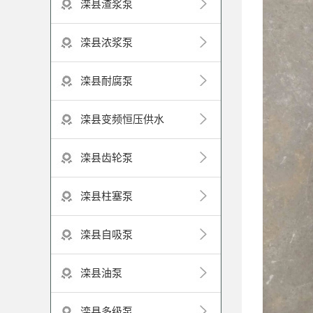
滦县渣浆泵
滦县浓浆泵
滦县耐腐泵
滦县变频恒压供水
滦县齿轮泵
滦县柱塞泵
滦县自吸泵
滦县油泵
滦县多级泵