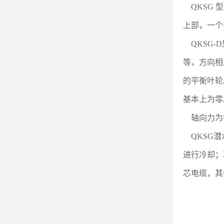
QKSG
型
上部，一个
QKSG-D
等，方向相
的平衡叶轮
基本上为零
轴向力为
QKSG
潜
进行冷却；
芯电缆，其