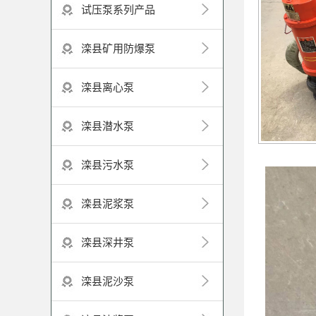
试压泵系列产品
滦县矿用防爆泵
滦县离心泵
滦县潜水泵
滦县污水泵
滦县泥浆泵
滦县深井泵
滦县泥沙泵