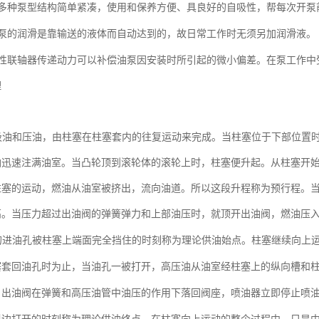
多种泵型结构简单紧凑，使用和保养方便、具良好的自吸性，帮每次开泵
泵的润滑是靠输送的液体而自动达到的，故日常工作时无须另加润滑液。
性联轴器传递动力可以补偿油泵因安装时所引起的微小偏差。在泵工作中
理
吸油和压油，由柱塞在柱塞套内的往复运动来完成。当柱塞位于下部位置
油迅速注满油室。当凸轮顶到滚轮体的滚轮上时，柱塞便升起。从柱塞开
柱塞的运动，燃油从油室被挤出，流向油道。所以这段升程称为预行程。
高。当压力超过出油阀的弹簧弹力和上部油压时，就顶开出油阀，燃油压
的进油孔被柱塞上端面完全挡住的时刻称为理论供油始点。柱塞继续向上
塞套回油孔时为止，当油孔一被打开，高压油从油室经柱塞上的纵向槽和
，出油阀在弹簧和高压油管中油压的作用下落回阀座，喷油器立即停止喷