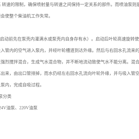
高 转速的限制，确保喷射量与转速之间保持一定关系的部件。而喷油泵则
题会使整个柴油机工作失常。
启动前先在泵壳内灌满水或泵壳内自身存有水）。启动后叶轮高速旋转使
吸入管内的空气进入泵内，并经叶轮槽道到达外缘。然后与右回水孔流来
气强烈搅拌混合，生成气水混合物，并不断地流动致使气水不能分离。混
离出来，由出口管排掉，而水仍经左右回水孔流向叶轮外缘，并与吸入管
入泵内，完成自吸过程。
泵分类
油泵、
油泵
24V
220V