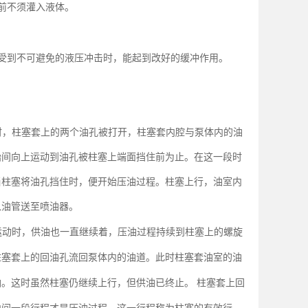
前不须灌入液体。
受到不可避免的液压冲击时，能起到改好的缓冲作用。
时，柱塞套上的两个油孔被打开，柱塞套内腔与泵体内的油
始间向上运动到油孔被柱塞上端面挡住前为止。在这一段时
当柱塞将油孔挡住时，便开始压油过程。柱塞上行，油室内
入油管送至喷油器。
运动时，供油也一直继续着，压油过程持续到柱塞上的螺旋
柱塞套上的回油孔流回泵体内的油道。此时柱塞套油室的油
油。这时虽然柱塞仍继续上行，但供油已终止。
柱塞套上回