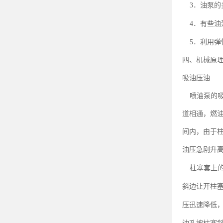
．油泵的
3
．有些油
4
．利用弹
5
四、机械原
吸油压油
喷油泵的
道相通，燃
间内，由于
油压急剧升
柱塞套上
斜边让开柱
压迅速降低