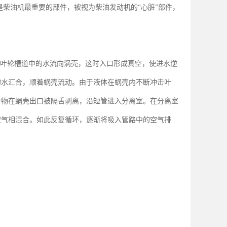
是柴油机最重要的部件，被视为柴油发动机的
心脏
部件，
“
”
叶轮槽道中的水流向涡壳，这时入口形成真空，使进水逆
的水汇合，顺着蜗壳流动。由于液体在蜗壳内不断冲击叶
合物在蜗壳出口被隔舌剥离，沿短管进入分离室。在分离室
空气相混合。如此反复循环，逐渐将吸入管路中的空气排