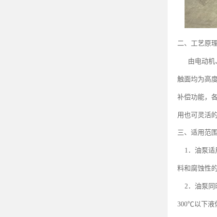
二、工艺原
由电动机
触面均为高
补偿功能，
用也可灵活
三、适用范
．油泵适
1
料和腐蚀性
．油泵同
2
℃以下液
300