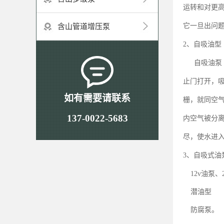
运转和对更
它一旦出问
含山管道增压泵
、自吸油型
2
自吸油泵
止门打开，
如有需要请联系
栅，就同空
137-0022-5683
内空气被分
尽，使水进
、自吸式油
3
油泵、
12v
潜油型
防腐泵。