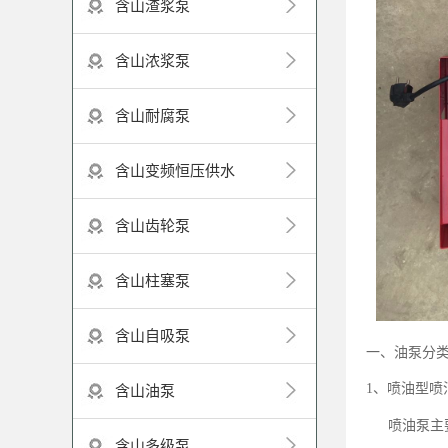
含山渣浆泵
含山浓浆泵
含山耐腐泵
含山变频恒压供水
含山齿轮泵
含山柱塞泵
含山自吸泵
一、油泵分
1、喷油型喷
含山油泵
喷油泵主
含山多级泵