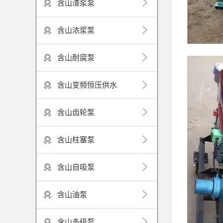
含山渣浆泵
含山浓浆泵
含山耐腐泵
含山变频恒压供水
含山齿轮泵
含山柱塞泵
含山自吸泵
含山油泵
含山多级泵