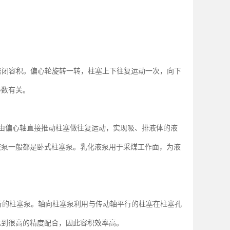
密闭容积。偏心轮旋转一转，柱塞上下往复运动一次，向下
参数有关。
由偏心轴直接推动柱塞做往复运动，实现吸、排液体的液
液泵一般都是卧式柱塞泵。乳化液泵用于采煤工作面，为液
行的柱塞泵。轴向柱塞泵利用与传动轴平行的柱塞在柱塞孔
达到很高的精度配合，因此容积效率高。