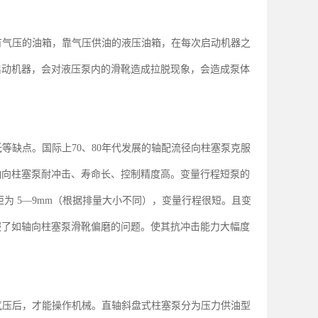
有气压的油箱，靠气压供油的液压油箱，在每次启动机器之
启动机器，会对液压泵内的滑靴造成拉脱现象，会造成泵体
低等缺点。国际上
、
年代发展的轴配流径向柱塞泵克服
70
80
轴向柱塞泵耐冲击、寿命长、控制精度高。变量行程短泵的
距为
（根据排量大小不同），变量行程很短。且变
5—9mm
服了如轴向柱塞泵滑靴偏磨的问题。使其抗冲击能力大幅度
气压后，才能操作机械。直轴斜盘式柱塞泵分为压力供油型