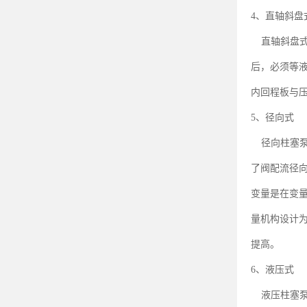
、直轴斜盘
4
直轴斜盘
后，必须等
内回程板与
、径向式
5
径向柱塞
了阀配流径
变量是在变
量机构设计
提高。
、液压式
6
液压柱塞