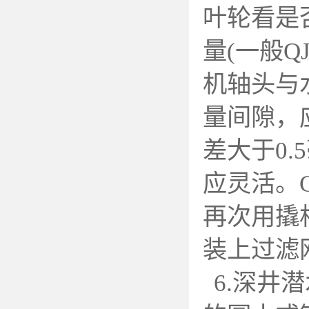
叶轮看是
量(一般Q
机轴头与
量间隙，应
差大于0
应灵活。
再次用撬
装上过滤
6.
深井潜