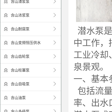
含山渣浆泵
含山浓浆泵
潜水泵
含山耐腐泵
中工作，
含山变频恒压供水
工业冷却
含山齿轮泵
泉景观。
含山柱塞泵
一、基本
含山自吸泵
包括流
含山油泵
率、出水
含山多级泵