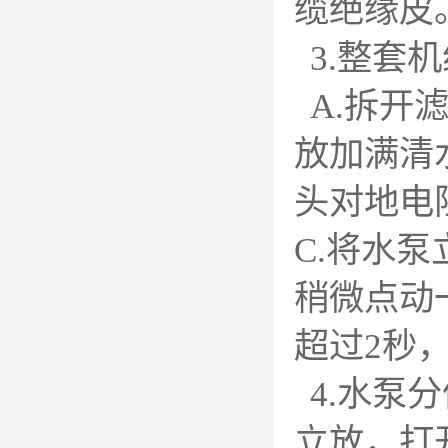
缆绝缘皮
3.
整套机
A.
拆开滤
放加满清
头对地电
C.将水
稍微点动
超过2秒
4.
水泵分
立放，打