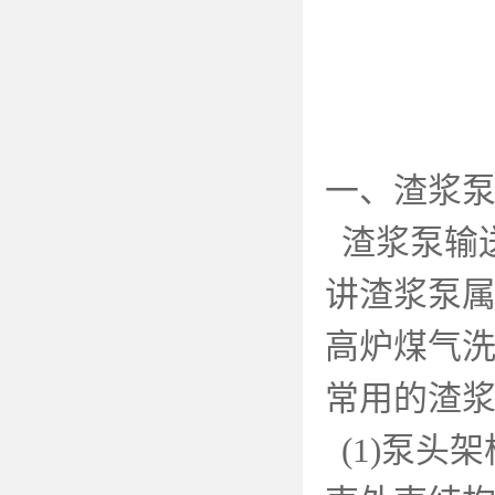
一、渣浆
渣浆泵输
讲渣浆泵
高炉煤气
常用的渣
(1)
泵头架