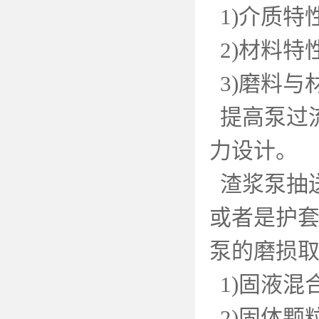
1)
介质特
2)
材料特
3)
磨料与
提高泵过
力设计。
渣浆泵抽
或者是护
泵的磨损
1)
固液混
2)
固体颗