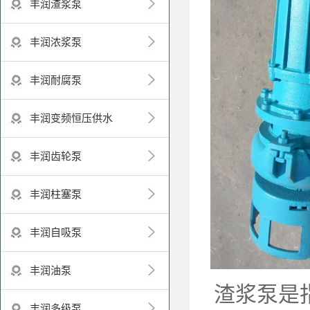
丰润渣浆泵
丰润浓浆泵
丰润耐腐泵
丰润变频恒压供水
丰润齿轮泵
丰润柱塞泵
丰润自吸泵
丰润油泵
渣浆泵是
丰润多级泵