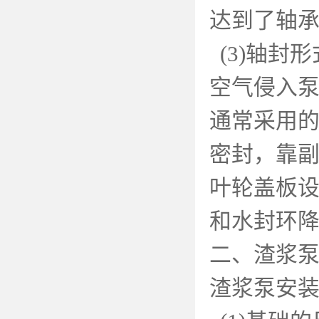
达到了轴
(3)
轴封形
空气侵入
通常采用
密封，靠
叶轮盖板
和水封环
二、渣浆
渣浆泵安