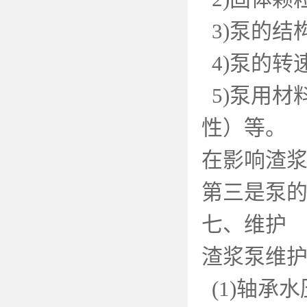
3)
泵的结
4)
泵的转
5)
泵用材
性）等。
在影响渣浆
第三是泵
七、维护
渣浆泵维
(1)
轴承水