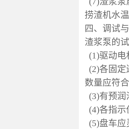
(7)
渣浆泵
捞渣机水
四、调试
渣浆泵的
(1)
驱动电
(2)
各固定
数量应符
(3)
有预润
(4)
各指示
(5)
盘车应