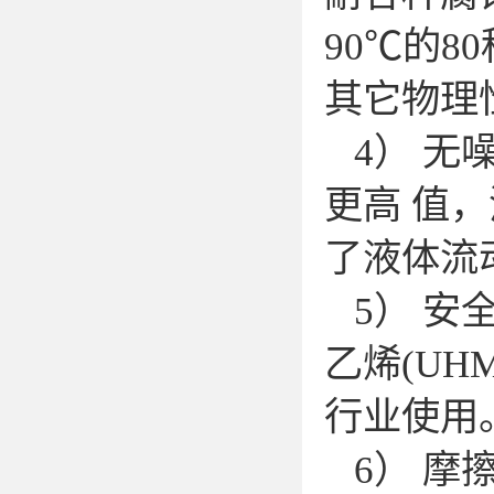
90℃的8
其它物
4） 无
更高 值
了液体
5） 安
乙烯(UH
行业使
6） 摩擦