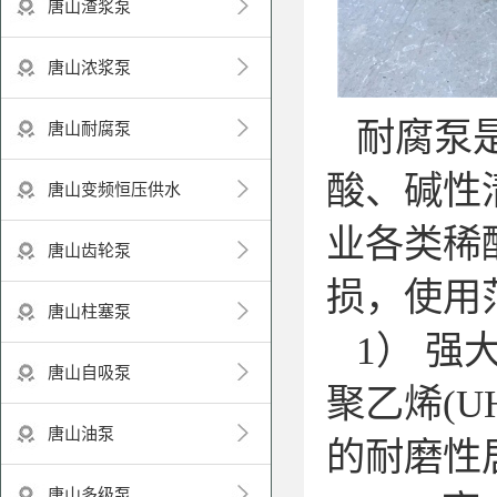
唐山渣浆泵
唐山浓浆泵
耐腐泵是
唐山耐腐泵
酸、碱性
唐山变频恒压供水
业各类稀
唐山齿轮泵
损，使
唐山柱塞泵
1） 强
唐山自吸泵
聚乙烯(U
唐山油泵
的耐磨性居
唐山多级泵