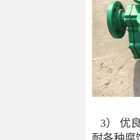
3） 优
耐各种腐