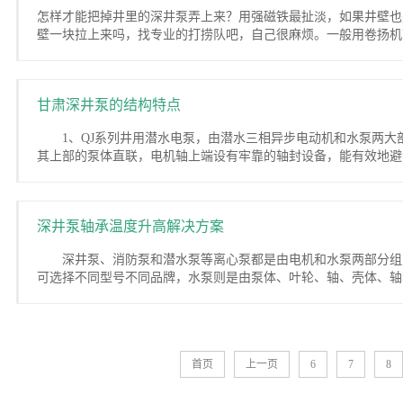
怎样才能把掉井里的深井泵弄上来？用强磁铁最扯淡，如果井壁也
壁一块拉上来吗，找专业的打捞队吧，自己很麻烦。一般用卷扬机带钢
甘肃深井泵的结构特点
1、QJ系列井用潜水电泵，由潜水三相异步电动机和水泵两大
其上部的泵体直联，电机轴上端设有牢靠的轴封设备，能有效地避免电
深井泵轴承温度升高解决方案
深井泵、消防泵和潜水泵等离心泵都是由电机和水泵两部分组
可选择不同型号不同品牌，水泵则是由泵体、叶轮、轴、壳体、轴套
首页
上一页
6
7
8