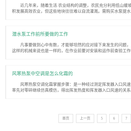
近几年来，随着生活.农业结构的调整，农民充分利用低山缓坡
积发展高效农业，但这些地块往往难以自流灌溉。需购买水泵提水灌
潜水泵工作前所要做的工作
凡事要做到心中有数，才能够坦然的应对接下来发生的问题，
这样的机械来说也是一样的，在作业前要对安装和运作前查验工作做
风寒热泵中空调是怎么化霜的
风寒热泵空调化霜掌握步骤：是一种经过测定挥发器入口风速
率先对零碎继续仿真模仿，得出挥发热度和挥发器入口风速的关系。
首页
上一页
5
6
7