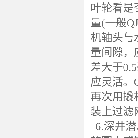
叶轮看是
量(一般Q
机轴头与
量间隙，应
差大于0
应灵活。
再次用撬
装上过滤
6.
深井潜