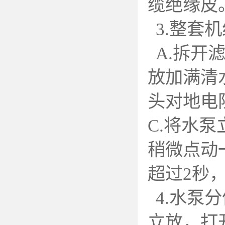
缆绝缘皮
3.
整套机
A.
拆开滤
放加满清
头对地电
C.将水
稍微点动
超过2秒
4.
水泵分
立放，打