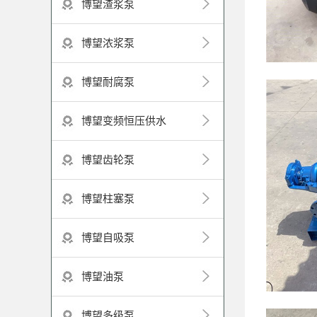
博望渣浆泵
博望浓浆泵
博望耐腐泵
博望变频恒压供水
博望齿轮泵
博望柱塞泵
博望自吸泵
博望油泵
博望多级泵