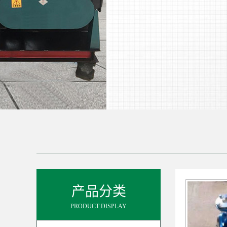
产品分类
PRODUCT DISPLAY