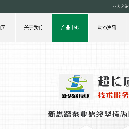
业务咨询热
首页
关于我们
产品中心
动态资讯