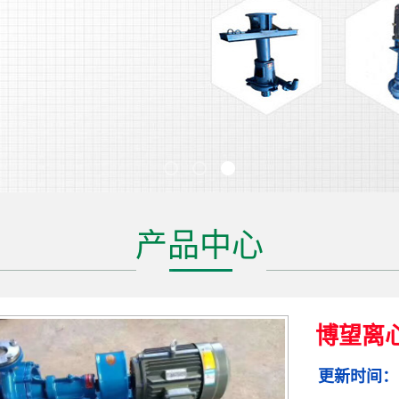
产品中心
博望离
更新时间：