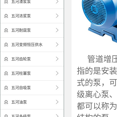
五河渣浆泵
五河浓浆泵
五河耐腐泵
五河变频恒压供水
管道增压
五河齿轮泵
指的是安
五河柱塞泵
式的泵，
五河自吸泵
级离心泵
五河油泵
都可以称
五河多级泵