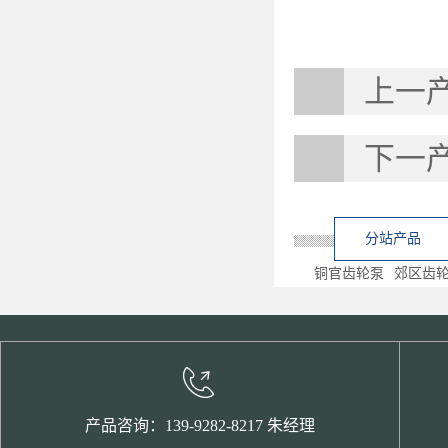
上一
下一
分站产品
铜官齿轮泵
郊区齿
产品咨询：139-9282-8217 朱经理