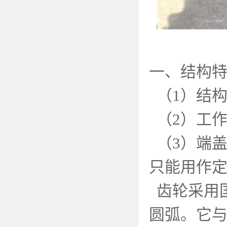
一、结构
（
1
）结
（
2
）工
（
3
）端
只能用作
齿轮采用
圆弧。它