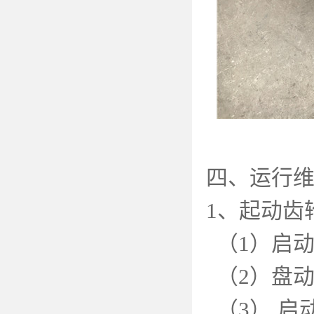
四、运行
1
、起动齿
（
1
）启
（
2
）盘
（
3
） 启