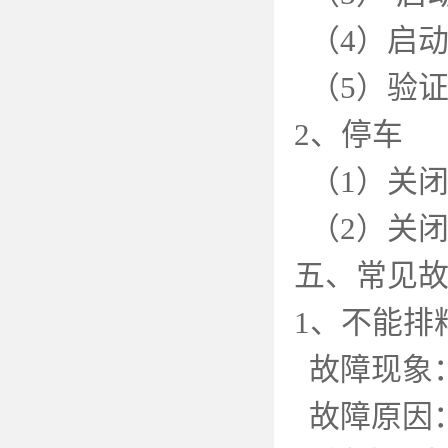
（
4
）启
（
5
）验
2
、停车
（
1
）关
（
2
）关
五、常见
1
、不能排
故障现象
故障原因