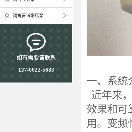
铜官管道增压泵
如有需要请联系
137-0022-5683
一、系统
近年来
效果和可
用。变频