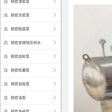
铜官渣浆泵
铜官浓浆泵
铜官耐腐泵
铜官变频恒压供水
铜官齿轮泵
铜官柱塞泵
铜官自吸泵
铜官油泵
铜官多级泵