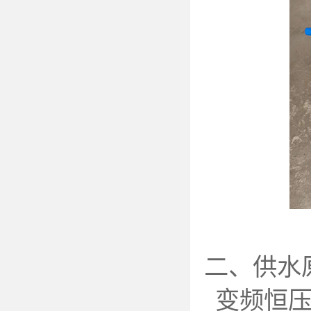
二、供水
变频恒压