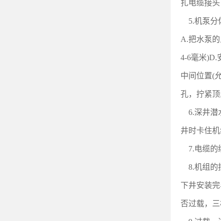
扎电缆接头
5.
机泵分
A.
把水泵的
4-6毫米
中间位置(
孔，拧紧顶
6.
深井潜
井时卡住机
7.
电缆的
8.
机组的
下井安装完
否过载，三