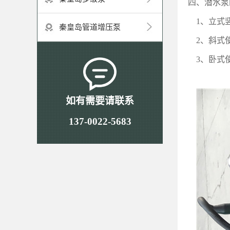
四、潜水泵
1
、立式
秦皇岛管道增压泵
2
、斜式
3
、卧式
如有需要请联系
137-0022-5683