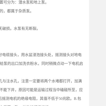
置可分为：潜水泵和地上泵。
的，都属于杂质泵。
无破损。水泵有无断裂。
好电缆接头，用水盆浸泡接头处，摇测接头对地电
容器给泵的出口加洗衣粉水，同时稍微点动一下电机启
气孔与注水孔，注意一定要将两个水堵都打开，加满
不能下井，原因可能是运输过程当中磕碰所至，应
后摇测电机的绝缘电阻，其值不低于50兆欧。B.包