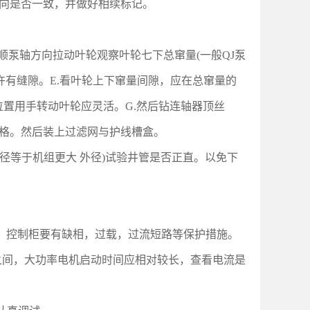
向是否一致，并做好相续标记。
顺泵轴方向拉动叶轮观察叶轮七下总窜量(一般QJ泵
允许有缝隙。E.看叶轮上下窜量间隙，应在总窜量的
中间位置用手转动叶轮应灵活。G.然后钻连轴器顶丝
合格。然后装上过滤网与护线槽盒。
径等于机组更大 外径)试验井管是否正直。以免下
功率。控制柜要有缺相，过载，过流短路等保护措施。
秒之间，大功率电机启动时间应相对较长，查看电流是