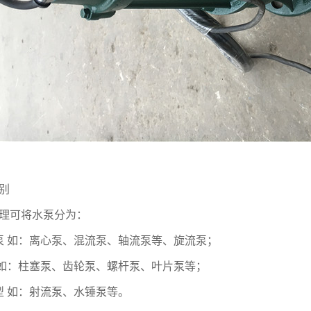
别
理可将水泵分为：
泵 如：离心泵、混流泵、轴流泵等、旋流泵；
 如：柱塞泵、齿轮泵、螺杆泵、叶片泵等；
型 如：射流泵、水锤泵等。