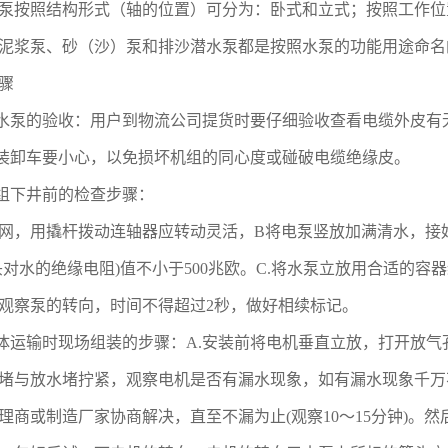
泵按照结构形式（轴的位置）可分为：卧式和立式；按照工作位
泥浆泵、砂（沙）泵和排沙潜水泵都是按照水泵的功能用途命名
骤
水泵的验收：用户到物流公司提货时要仔细验收查看电缆外皮有
装卸车要小心，以免损坏机组的同心度或碰破电缆绝缘皮。
组下井前的检查步骤：
网，用撬杆拨动连轴器应转动灵活，B将电泵竖放加满清水，接
头对水的绝缘电阻)值不小于500兆欧。C.将水泵立放用合适的
观察泵的转向，时间不得超过2秒，做好相续标记。
体运输时现场组装的步骤：A.安装前将电机垂直立放，打开放
堵与放水堵拧紧，观察电机是否有漏水现象，如有漏水现象千万
理商或制造厂家协商解决，直至不漏为止(观察10～15分钟)。然