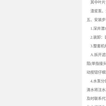
其中叶片
渣浆泵、
五、安装步
1.
深井潜
2.
装卸：
3.
整套机
A.
拆开滤
阻(单指接
动按钮仔细
4.
水泵分
清水将注水
及时联系代