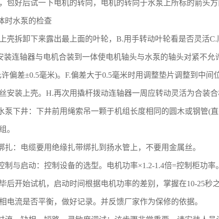
，包好后试一下电机的转向，电机的转向于水泵上所标的箭头方
体时水泵的检查
上壳拆卸下来露出最上面的叶轮，B.用手转动叶轮看是否灵活C.
)D.安装连轴器与电机合装到一体使电机轴头与水泵的轴头对紧不
允许偏差±0.5毫米)。F.偏差大于0.5毫米时用调整垫片调整到
丝安装上壳。H.再次用撬杆拨动连轴器一周应转动灵活为合装
水泵下井：下井前用绳索吊一颗于机组长度相同的圆木或钢管(直
组。
绑扎：电缆要用绝缘扎带绑扎到扬水管上，不要用金属丝。
控制与启动：控制设备的选型。电机功率×1.2-1.4倍=控制柜
毕后开始试机，启动时间根据电机功率的差别，掌握在10-25
相电流是否平衡，做好记录。并反馈厂家作为保修的依据。