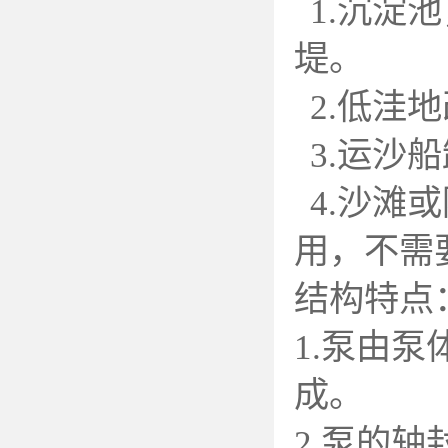
1.
沉淀池
堤。
2.
低洼地
3.
运沙船
4.
沙滩或
用，不需
结构特点
1.
泵由泵
成。
2.
泵的轴