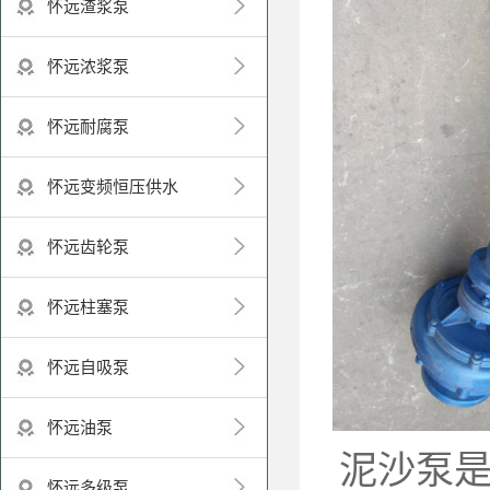
怀远渣浆泵
怀远浓浆泵
怀远耐腐泵
怀远变频恒压供水
怀远齿轮泵
怀远柱塞泵
怀远自吸泵
怀远油泵
泥沙泵
怀远多级泵