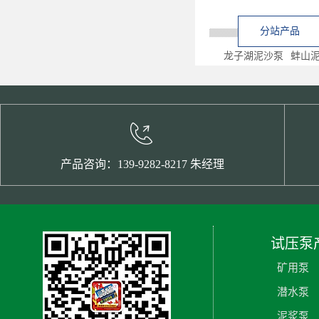
分站产品
龙子湖泥沙泵
蚌山
产品咨询：139-9282-8217 朱经理
试压泵
矿用泵
潜水泵
泥浆泵