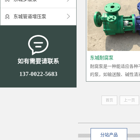
东城管道增压泵
东城耐腐泵
如有需要请联系
耐腐泵是一种能适应各种
137-0022-5683
的泵，如输送酸、碱性清液或料
首页
上一页
分站产品