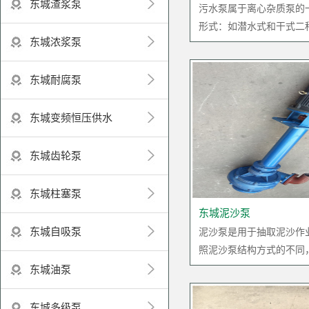
东城渣浆泵
污水泵属于离心杂质泵的
形式：如潜水式和干式二种，最
东城浓浆泵
东城耐腐泵
东城变频恒压供水
东城齿轮泵
东城柱塞泵
东城泥沙泵
东城自吸泵
泥沙泵是用于抽取泥沙作
照泥沙泵结构方式的不同，可以
东城油泵
东城多级泵