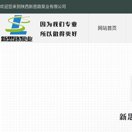
欢迎您来到陕西新思路泵业有限公司
网站首页