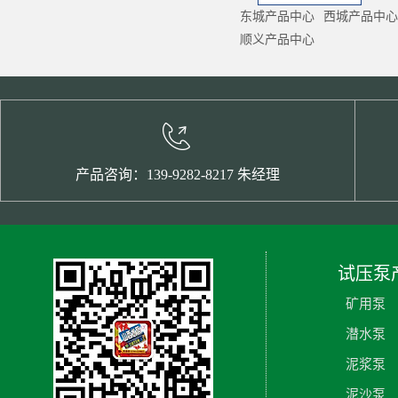
东城产品中心
西城产品中心
顺义产品中心
产品咨询：139-9282-8217 朱经理
试压泵
矿用泵
潜水泵
泥浆泵
泥沙泵