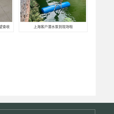
望查收
上海客户潜水泵到现场啦