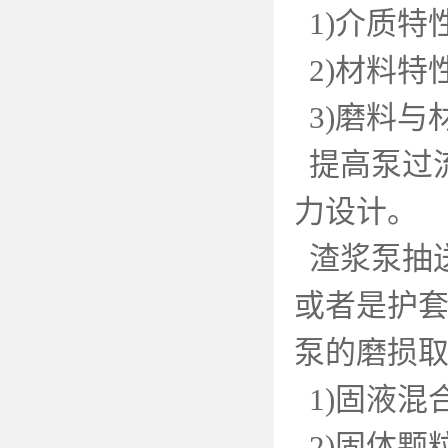
1)
介质特
2)
材料特
3)
磨料与
提高泵过
力设计。
渣浆泵抽
或者是护
泵的磨损
1)
固液混
2)
固体颗