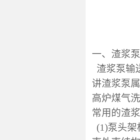
一、渣浆
渣浆泵输
讲渣浆泵
高炉煤气
常用的渣
(1)
泵头架