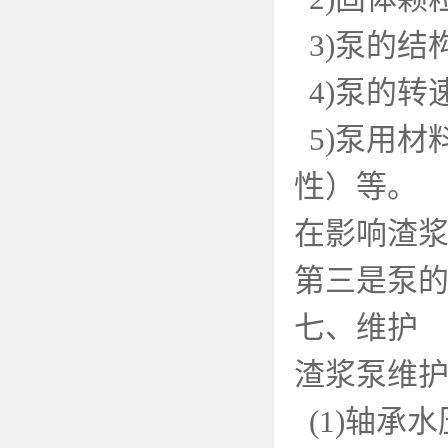
3)
泵的结
4)
泵的转
5)
泵用材
性）等。
在影响渣浆
第三是泵
七、维护
渣浆泵维
(1)
轴承水