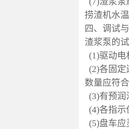
(7)
渣浆泵
捞渣机水
四、调试
渣浆泵的
(1)
驱动电
(2)
各固定
数量应符
(3)
有预润
(4)
各指示
(5)
盘车应