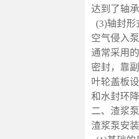
达到了轴
(3)
轴封形
空气侵入
通常采用
密封，靠
叶轮盖板
和水封环
二、渣浆
渣浆泵安